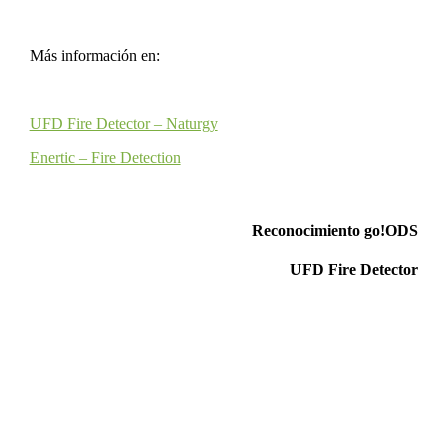
Más información en:
UFD Fire Detector – Naturgy
Enertic – Fire Detection
Reconocimiento go!ODS
UFD Fire Detector