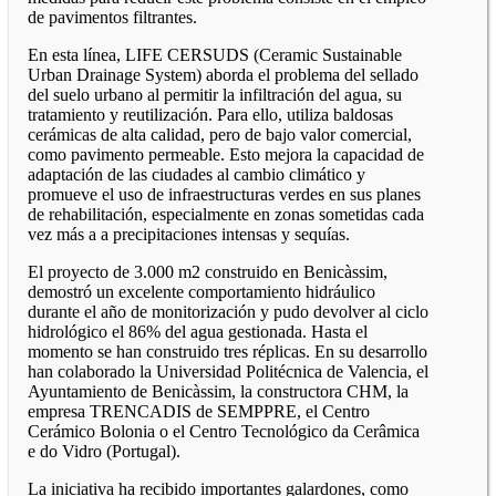
de pavimentos filtrantes.
En esta línea, LIFE CERSUDS (Ceramic Sustainable
Urban Drainage System) aborda el problema del sellado
del suelo urbano al permitir la infiltración del agua, su
tratamiento y reutilización. Para ello, utiliza baldosas
cerámicas de alta calidad, pero de bajo valor comercial,
como pavimento permeable. Esto mejora la capacidad de
adaptación de las ciudades al cambio climático y
promueve el uso de infraestructuras verdes en sus planes
de rehabilitación, especialmente en zonas sometidas cada
vez más a a precipitaciones intensas y sequías.
El proyecto de 3.000 m2 construido en Benicàssim,
demostró un excelente comportamiento hidráulico
durante el año de monitorización y pudo devolver al ciclo
hidrológico el 86% del agua gestionada. Hasta el
momento se han construido tres réplicas. En su desarrollo
han colaborado la Universidad Politécnica de Valencia, el
Ayuntamiento de Benicàssim, la constructora CHM, la
empresa TRENCADIS de SEMPPRE, el Centro
Cerámico Bolonia o el Centro Tecnológico da Cerâmica
e do Vidro (Portugal).
La iniciativa ha recibido importantes galardones, como