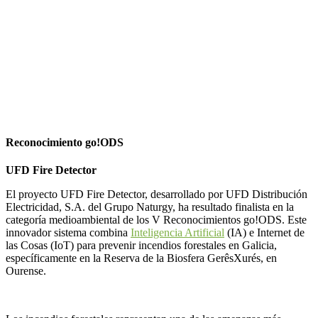
Reconocimiento go!ODS
UFD Fire Detector
El proyecto UFD Fire Detector, desarrollado por UFD Distribución
Electricidad, S.A. del Grupo Naturgy, ha resultado finalista en la
categoría medioambiental de los V Reconocimientos go!ODS. Este
innovador sistema combina
Inteligencia Artificial
(IA) e Internet de
las Cosas (IoT) para prevenir incendios forestales en Galicia,
específicamente en la Reserva de la Biosfera GerêsXurés, en
Ourense.