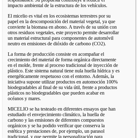
impacto ambiental de la estructura de los vehículos.
El micelio es vital en los ecosistemas terrestres por su
papel en la descomposición del material vegetal, ya que
convierte la biomasa en abono. A través de su unión con
otros residuos vegetales, este proyecto permite desarrollar
un material estructural para componentes de automóvil
neutro en emisiones de dióxido de carbono (CO2).
La forma de producción consiste en acompañar el
crecimiento del material de forma orgánica directamente
en el molde, frente al proceso tradicional de inyección de
plástico. Este sistema natural tiene nula huella hídrica y es
energéticamente respetuoso con el entorno. Además, la
iniciativa supone utilizar productos en automoción 100%
biodegradables al final de su vida útil, frente a productos
plásticos no biodegradables que pueden acabar en
océanos y mares.
MICELIO se ha testeado en diferentes ensayos que han
estudiado el envejecimiento climático, la huella de
carbono y las emisiones de diferentes compuestos
orgánicos y se ha podido verificar que conserva la
estética y prestaciones de, por ejemplo, un parasol
tradicional, y que permite la personalización para