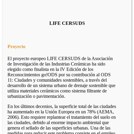
LIFE CERSUDS
Proyecto
El proyecto europeo LIFE CERSUDS de la Asociación
de Investigación de las Industrias Cerámicas ha sido
elegido como finalista en la IV Edición de los
Reconocimientos go!ODS por su contribución al ODS
11: Ciudades y comunidades sostenibles, a través del
desarrollo de un sistema urbano de drenaje sostenible que
utiliza materiales cerámicos como sistema filtrante de
urbanización o pavimentación.
En los últimos decenios, la superficie total de las ciudades
ha aumentado en la Unión Europea en un 78% (AEMA,
2006). Esto requiere replantear el tratamiento del suelo en
las ciudades, debido al enorme impacto ambiental que
genera el sellado de las superficies urbanas. Una de las
medidas para reducir este problema consiste en el empleo