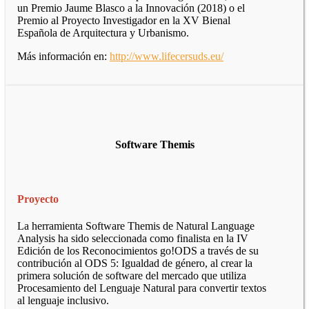
un Premio Jaume Blasco a la Innovación (2018) o el
Premio al Proyecto Investigador en la XV Bienal
Española de Arquitectura y Urbanismo.
Más información en:
http://www.lifecersuds.eu/
Software Themis
Proyecto
La herramienta Software Themis de Natural Language
Analysis ha sido seleccionada como finalista en la IV
Edición de los Reconocimientos go!ODS a través de su
contribución al ODS 5: Igualdad de género, al crear la
primera solución de software del mercado que utiliza
Procesamiento del Lenguaje Natural para convertir textos
al lenguaje inclusivo.