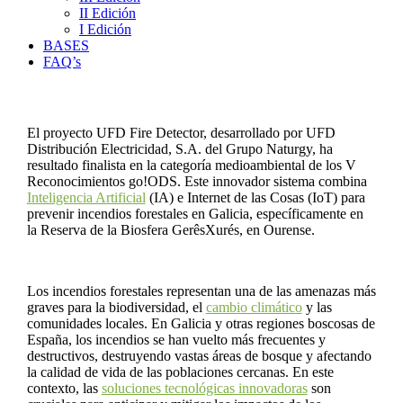
II Edición
I Edición
BASES
FAQ’s
El proyecto UFD Fire Detector, desarrollado por UFD
Distribución Electricidad, S.A. del Grupo Naturgy, ha
resultado finalista en la categoría medioambiental de los V
Reconocimientos go!ODS. Este innovador sistema combina
Inteligencia Artificial
(IA) e Internet de las Cosas (IoT) para
prevenir incendios forestales en Galicia, específicamente en
la Reserva de la Biosfera GerêsXurés, en Ourense.
Los incendios forestales representan una de las amenazas más
graves para la biodiversidad, el
cambio climático
y las
comunidades locales. En Galicia y otras regiones boscosas de
España, los incendios se han vuelto más frecuentes y
destructivos, destruyendo vastas áreas de bosque y afectando
la calidad de vida de las poblaciones cercanas. En este
contexto, las
soluciones tecnológicas innovadoras
son