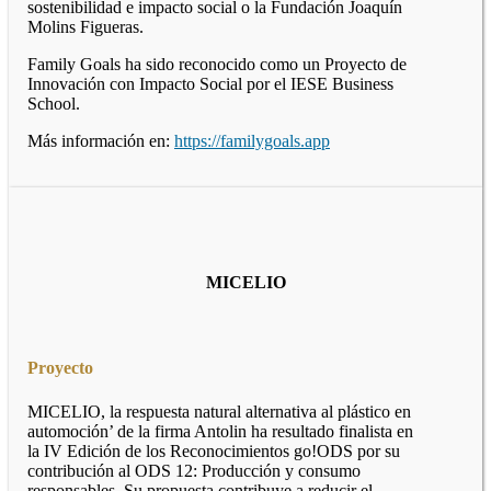
sostenibilidad e impacto social o la Fundación Joaquín
Molins Figueras.
Family Goals ha sido reconocido como un Proyecto de
Innovación con Impacto Social por el IESE Business
School.
Más información en:
https://familygoals.app
MICELIO
Proyecto
MICELIO, la respuesta natural alternativa al plástico en
automoción’ de la firma Antolin ha resultado finalista en
la IV Edición de los Reconocimientos go!ODS por su
contribución al ODS 12: Producción y consumo
responsables. Su propuesta contribuye a reducir el