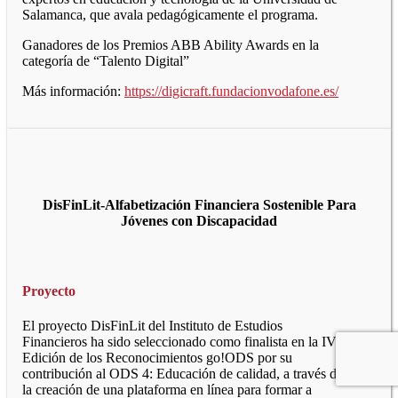
Salamanca, que avala pedagógicamente el programa.
Ganadores de los Premios ABB Ability Awards en la
categoría de “Talento Digital”
Más información:
https://digicraft.fundacionvodafone.es/
DisFinLit-Alfabetización Financiera Sostenible Para
Jóvenes con Discapacidad
Proyecto
El proyecto DisFinLit del Instituto de Estudios
Financieros ha sido seleccionado como finalista en la IV
Edición de los Reconocimientos go!ODS por su
contribución al ODS 4: Educación de calidad, a través de
la creación de una plataforma en línea para formar a