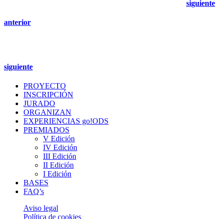
siguiente
anterior
siguiente
PROYECTO
INSCRIPCIÓN
JURADO
ORGANIZAN
EXPERIENCIAS go!ODS
PREMIADOS
V Edición
IV Edición
III Edición
II Edición
I Edición
BASES
FAQ’s
Aviso legal
Política de cookies