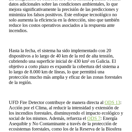
datos adicionales sobre las condiciones ambientales, lo que
mejora significativamente la precisión de las predicciones y
minimiza los falsos positivos. Este enfoque tecnológico no
solo aumenta la eficiencia en la detección, sino que también
reduce los costos operativos asociados a la respuesta ante
incendios.
Hasta la fecha, el sistema ha sido implementado con 20
dispositivos a lo largo de 40 km de la red de alta tensión,
cubriendo una superficie inicial de 430 km² en Galicia. El
objetivo a corto plazo es expandir la cobertura del sistema a
lo largo de 8.000 km de líneas, lo que permitirá una
protección mucho más amplia y eficaz de las zonas forestales
de la región.
UFD Fire Detector contribuye de manera directa al
ODS 13
:
Acción por el Clima, al reducir la intensidad y extensión de
los incendios forestales, disminuyendo el impacto ecológico y
social de los mismos. Además, refuerza el
ODS 7
: Energía
Asequible y No Contaminante a través de la protección de
ecosistemas forestales, como los de la Reserva de la Biosfera