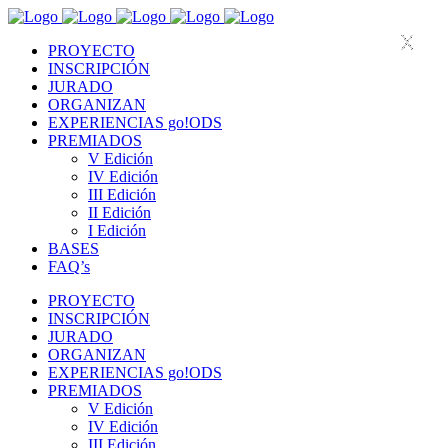
X
X
X
X
X
X
X
X
X
X
X
X
X
X
X
X
X
X
X
X
X
X
X
X
X
X
X
X
X
X
X
X
X
X
X
X
X
X
X
X
X
X
X
X
X
X
X
X
X
X
X
X
X
X
X
X
X
X
X
X
X
X
X
X
X
X
X
X
X
X
X
X
X
X
X
X
X
X
X
X
X
X
X
X
X
X
X
X
X
X
X
X
X
X
X
X
X
X
X
X
X
X
X
X
X
X
X
X
X
X
X
X
X
X
X
X
X
X
X
X
X
X
X
X
X
X
X
X
X
X
X
X
X
X
X
X
X
X
X
X
X
PROYECTO
INSCRIPCIÓN
JURADO
ORGANIZAN
EXPERIENCIAS go!ODS
PREMIADOS
V Edición
IV Edición
III Edición
II Edición
I Edición
BASES
FAQ’s
PROYECTO
INSCRIPCIÓN
JURADO
ORGANIZAN
EXPERIENCIAS go!ODS
PREMIADOS
V Edición
IV Edición
III Edición